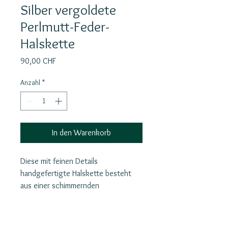
Silber vergoldete
Perlmutt-Feder-
Halskette
Preis
90,00 CHF
Anzahl
*
In den Warenkorb
Diese mit feinen Details
handgefertigte Halskette besteht
aus einer schimmernden
Perlmuttfeder, die an einer
silbervergoldeten Kette hängt. Die
weißen Federn symbolisieren