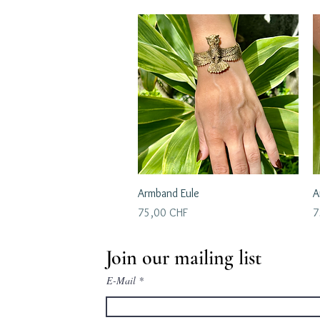
Schnellansicht
Armband Eule
A
Preis
P
75,00 CHF
7
Join our mailing list
E-Mail