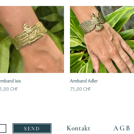
Schnellansicht
Schnellansicht
rmband Isis
Armband Adler
reis
Preis
5,00 CHF
75,00 CHF
Kontakt
AGB
SEND