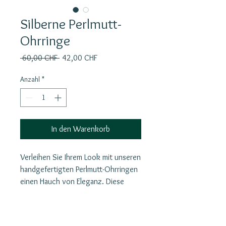
Silberne Perlmutt-
Ohrringe
Standardpreis
Sale-
 60,00 CHF 
42,00 CHF
Preis
Anzahl
*
In den Warenkorb
Verleihen Sie Ihrem Look mit unseren
handgefertigten Perlmutt-Ohrringen
einen Hauch von Eleganz. Diese
Ohrringe aus 925er Silber haben
eine einzigartige Form und einen
anderen Ohrstecker für zusätzliches